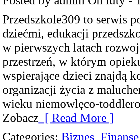
Posted by admin
On luty - 
Przedszkole309 to serwis p
dziećmi, edukacji przedszko
w pierwszych latach rozwo
przestrzeń, w którym opie
wspierające dzieci znajdą 
organizacji życia z maluch
wieku niemowlęco-toddlerow
Zobacz
[ Read More ]
Categories:
Biznes, Finans