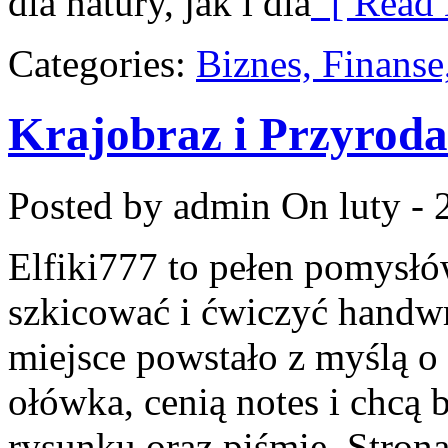
dla natury, jak i dla
[ Read 
Categories:
Biznes, Finans
Krajobraz i Przyroda
Posted by admin
On luty - 
Elfiki777 to pełen pomysłów
szkicować i ćwiczyć handw
miejsce powstało z myślą o 
ołówka, cenią notes i chcą
rysunku oraz piśmie. Stron